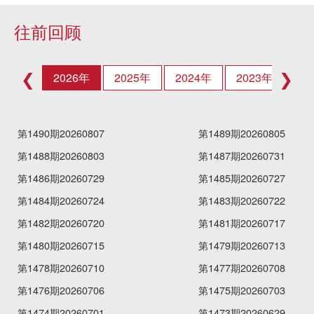
往前回顾
❮
❯
2026年
2025年
2024年
2023年
20
第1490期20260807
第1489期20260805
第1488期20260803
第1487期20260731
第1486期20260729
第1485期20260727
第1484期20260724
第1483期20260722
第1482期20260720
第1481期20260717
第1480期20260715
第1479期20260713
第1478期20260710
第1477期20260708
第1476期20260706
第1475期20260703
第1474期20260701
第1473期20260629