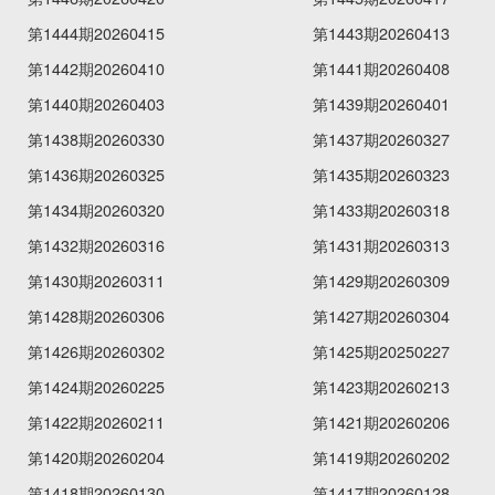
第1444期20260415
第1443期20260413
第1442期20260410
第1441期20260408
第1440期20260403
第1439期20260401
第1438期20260330
第1437期20260327
第1436期20260325
第1435期20260323
第1434期20260320
第1433期20260318
第1432期20260316
第1431期20260313
第1430期20260311
第1429期20260309
第1428期20260306
第1427期20260304
第1426期20260302
第1425期20250227
第1424期20260225
第1423期20260213
第1422期20260211
第1421期20260206
第1420期20260204
第1419期20260202
第1418期20260130
第1417期20260128