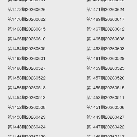
第1472期20260626
第1471期20260624
第1470期20260622
第1469期20260617
第1468期20260615
第1467期20260612
第1466期20260610
第1465期20260608
第1464期20260605
第1463期20260603
第1462期20260601
第1461期20260529
第1460期20260527
第1459期20260525
第1458期20260522
第1457期20260520
第1456期20260518
第1455期20260515
第1454期20260513
第1453期20260511
第1452期20260508
第1451期20260506
第1450期20260429
第1449期20260427
第1448期20260424
第1447期20260422
第1446期20260420
第1445期20260417