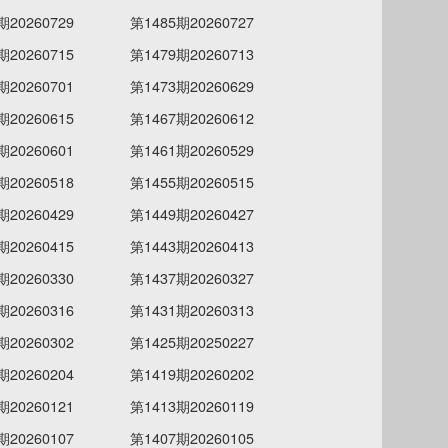
期20260729
第1485期20260727
期20260715
第1479期20260713
期20260701
第1473期20260629
期20260615
第1467期20260612
期20260601
第1461期20260529
期20260518
第1455期20260515
期20260429
第1449期20260427
期20260415
第1443期20260413
期20260330
第1437期20260327
期20260316
第1431期20260313
期20260302
第1425期20250227
期20260204
第1419期20260202
期20260121
第1413期20260119
期20260107
第1407期20260105