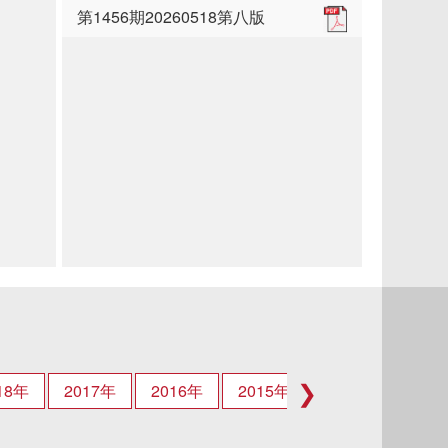
第1456期20260518第八版
❯
18年
2017年
2016年
2015年
2014年
201