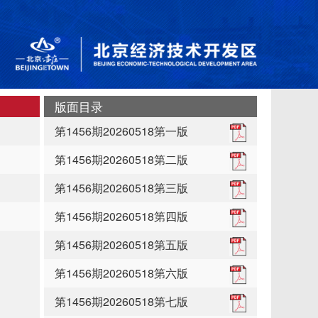
版面目录
第1456期20260518第一版
第1456期20260518第二版
第1456期20260518第三版
第1456期20260518第四版
第1456期20260518第五版
第1456期20260518第六版
第1456期20260518第七版