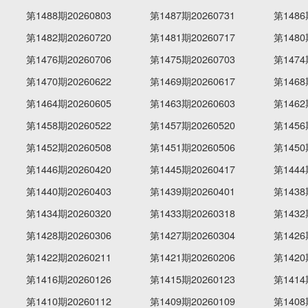
第1488期20260803
第1487期20260731
第1486
第1482期20260720
第1481期20260717
第1480
第1476期20260706
第1475期20260703
第1474
第1470期20260622
第1469期20260617
第1468
第1464期20260605
第1463期20260603
第1462
第1458期20260522
第1457期20260520
第1456
第1452期20260508
第1451期20260506
第1450
第1446期20260420
第1445期20260417
第1444
第1440期20260403
第1439期20260401
第1438
第1434期20260320
第1433期20260318
第1432
第1428期20260306
第1427期20260304
第1426
第1422期20260211
第1421期20260206
第1420
第1416期20260126
第1415期20260123
第1414
第1410期20260112
第1409期20260109
第1408