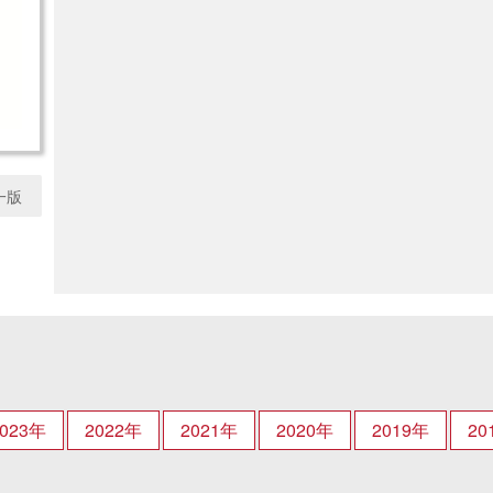
一版
2023年
2022年
2021年
2020年
2019年
20